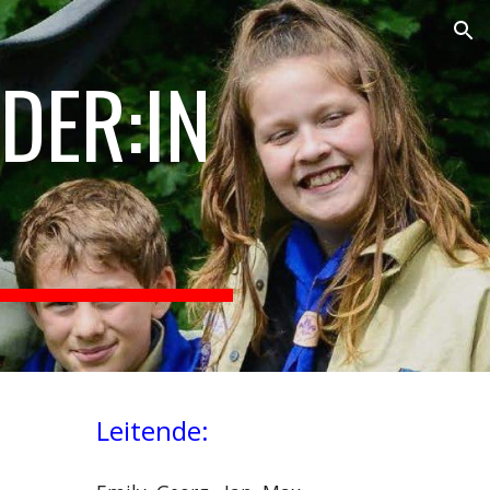
ion
DER:IN
Leitende: