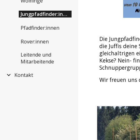
Wölflinge
Jungpfadfinder:innen
Pfadfinder:innen
Die Jungpfadfin
Rover:innen
die Juffis dein
gleichaltrigen 
Leitende und
Kekse? Nein- fi
Mitarbeitende
Schnuppergrupp
Kontakt
Wir freuen uns 