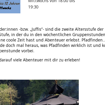
Mittwochs von 18:00 bis
19:30
der:innen -bzw. „Juffis“- sind die zweite Altersstufe d
e Stufe, in der du in den wöchentlichen Gruppenstunde
eine coole Zeit hast und Abenteuer erlebst. Pfadfinde
nde doch mal heraus, was Pfadfinden wirklich ist und 
enstunde vorbei.
darauf viele Abenteuer mit dir zu erleben!